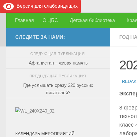
Версия для слабовидящих
Перейти к содержимому
Главная
О ЦБС
Детская библиотека
Кра
СЛЕДИТЕ ЗА НАМИ:
ГОД Н
СЛЕДУЮЩАЯ ПУБЛИКАЦИЯ
202
Афганистан – живая память
ПРЕДЫДУЩАЯ ПУБЛИКАЦИЯ
-
REDAK
Где услышать сразу 220 русских
писателей?
Экспе
8 февр
технол
класс 
лабор
КАЛЕНДАРЬ МЕРОПРИЯТИЙ