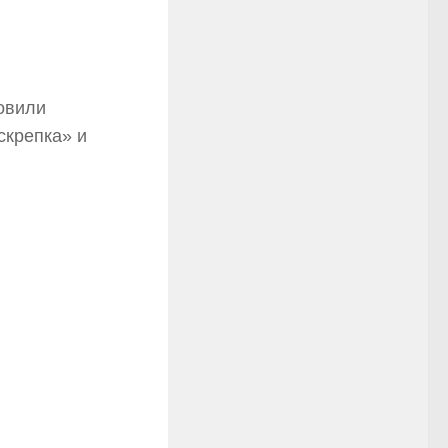
овили
скрепка» и