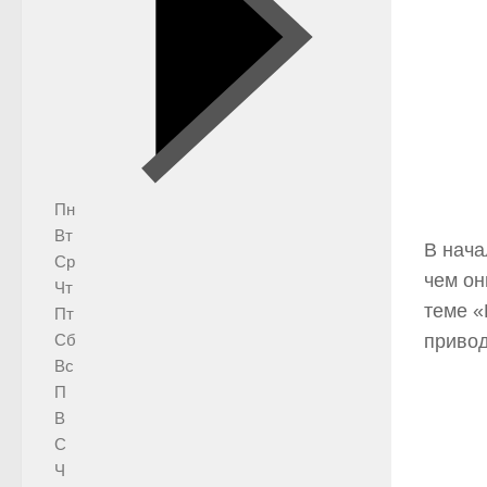
Пн
Вт
В нача
Ср
чем он
Чт
теме «
Пт
привод
Сб
Вс
П
В
С
Ч