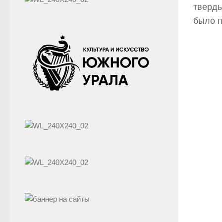
тверды
было п