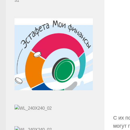
31
С их п
могут 