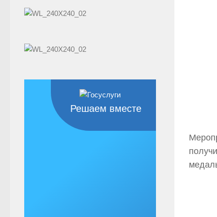
Решаем вместе
Меропр
получи
медаль