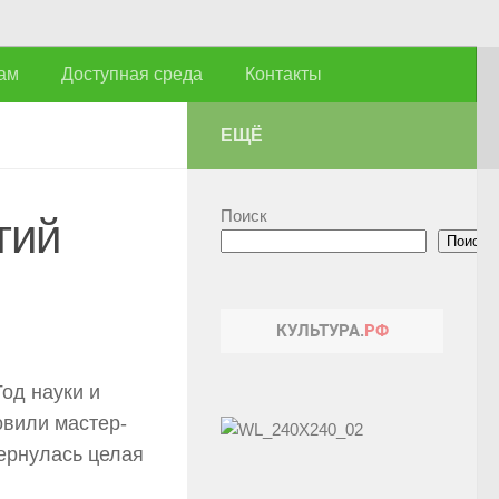
ам
Доступная среда
Контакты
ЕЩЁ
Поиск
гий
Поиск
од науки и
овили мастер-
ернулась целая