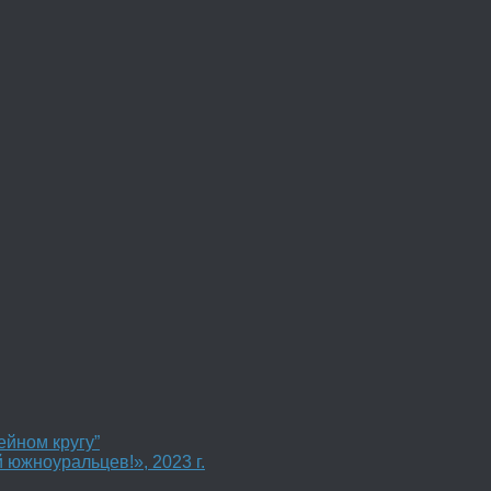
ейном кругу”
 южноуральцев!», 2023 г.