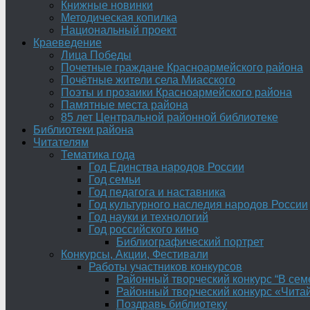
Книжные новинки
Методическая копилка
Национальный проект
Краеведение
Лица Победы
Почетные граждане Красноармейского района
Почётные жители села Миасского
Поэты и прозаики Красноармейского района
Памятные места района
85 лет Центральной районной библиотеке
Библиотеки района
Читателям
Тематика года
Год Единства народов России
Год семьи
Год педагога и наставника
Год культурного наследия народов России
Год науки и технологий
Год российского кино
Библиографический портрет
Конкурсы, Акции, Фестивали
Работы участников конкурсов
Районный творческий конкурс “В сем
Районный творческий конкурс «Читай
Поздравь библиотеку