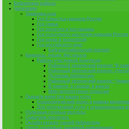
Библиотеки района
Читателям
Тематика года
Год Единства народов России
Год семьи
Год педагога и наставника
Год культурного наследия народов России
Год науки и технологий
Год российского кино
Библиографический портрет
Конкурсы, Акции, Фестивали
Работы участников конкурсов
Районный творческий конкурс “В сем
Районный творческий конкурс «Читай
Поздравь библиотеку
Районный творческий конкурс “Черепа
В памяти, в сердце, в книгах
Моё литературное открытие
Оцените качество наших услуг
Социологический опрос в рамках монитор
Для получателей услуг с ограниченными 
Полезные сетевые ресурсы
Советуем прочитать
Онлайн каталог нашей библиотеки
Центр социально значимой информации