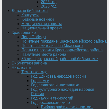
2025 год
2026 год
Детская библиотека
Конкурсы
Книжные новинки
Методическая копилка
Национальный проект
Краеведение
Лица Победы
Почетные граждане Красноармейского района
Почётные жители села Миасского
Поэты и прозаики Красноармейского района
Памятные места района
85 лет Центральной районной библиотеке
Библиотеки района
Читателям
Тематика года
Год Единства народов России
Год семьи
Год педагога и наставника
Год культурного наследия народов
России
Год науки и технологий
Год российского кино
Библиографический портрет