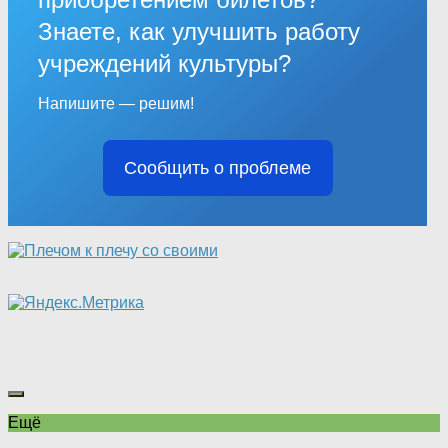
Знаете, как улучшить работу
учреждений культуры?
Напишите — решим!
Сообщить о проблеме
Ещё