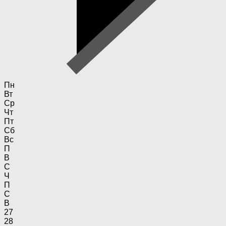
Пн
Вт
Ср
Чт
Пт
Сб
Вс
П
В
С
Ч
П
С
В
27
28