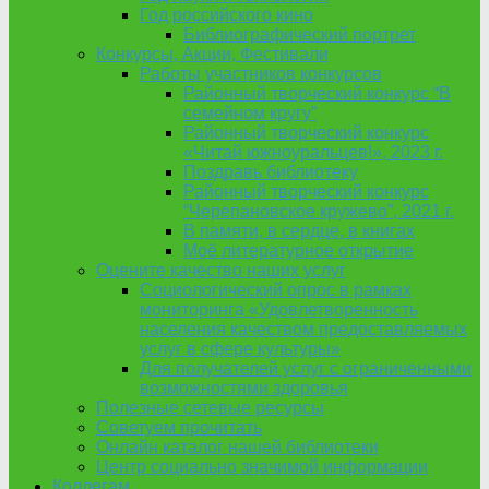
Год российского кино
Библиографический портрет
Конкурсы, Акции, Фестивали
Работы участников конкурсов
Районный творческий конкурс “В
семейном кругу”
Районный творческий конкурс
«Читай южноуральцев!», 2023 г.
Поздравь библиотеку
Районный творческий конкурс
“Черепановское кружево”, 2021 г.
В памяти, в сердце, в книгах
Моё литературное открытие
Оцените качество наших услуг
Социологический опрос в рамках
мониторинга «Удовлетворенность
населения качеством предоставляемых
услуг в сфере культуры»
Для получателей услуг с ограниченными
возможностями здоровья
Полезные сетевые ресурсы
Советуем прочитать
Онлайн каталог нашей библиотеки
Центр социально значимой информации
Коллегам