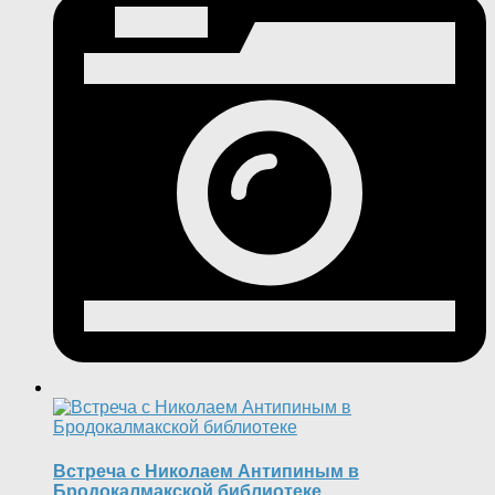
Встреча с Николаем Антипиным в
Бродокалмакской библиотеке