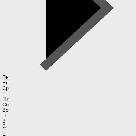
Пн
Вт
Ср
Чт
Пт
Сб
Вс
П
В
С
Ч