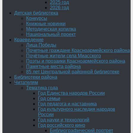
2025 год
2026 год
Детская библиотека
Конкурсы
Книжные новинки
Методическая копилка
Национальный проект
Краеведение
Лица Победы
Почетные граждане Красноармейского района
Почётные жители села Миасского
Поэты и прозаики Красноармейского района
Памятные места района
85 лет Центральной районной библиотеке
Библиотеки района
Читателям
Тематика года
Год Единства народов России
Год семьи
Год педагога и наставника
Год культурного наследия народов
России
Год науки и технологий
Год российского кино
Библиографический портрет