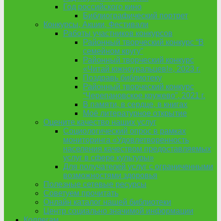
Год российского кино
Библиографический портрет
Конкурсы, Акции, Фестивали
Работы участников конкурсов
Районный творческий конкурс “В
семейном кругу”
Районный творческий конкурс
«Читай южноуральцев!», 2023 г.
Поздравь библиотеку
Районный творческий конкурс
“Черепановское кружево”, 2021 г.
В памяти, в сердце, в книгах
Моё литературное открытие
Оцените качество наших услуг
Социологический опрос в рамках
мониторинга «Удовлетворенность
населения качеством предоставляемых
услуг в сфере культуры»
Для получателей услуг с ограниченными
возможностями здоровья
Полезные сетевые ресурсы
Советуем прочитать
Онлайн каталог нашей библиотеки
Центр социально значимой информации
Коллегам