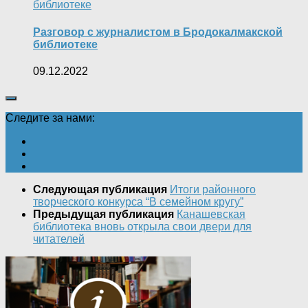
Разговор с журналистом в Бродокалмакской
библиотеке
09.12.2022
Следите за нами:
Следующая публикация
Итоги районного
творческого конкурса “В семейном кругу”
Предыдущая публикация
Канашевская
библиотека вновь открыла свои двери для
читателей