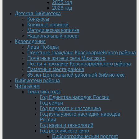
2025 год
2026 год
Детская библиотека
Конкурсы
Книжные новинки
Методическая копилка
Национальный проект
Краеведение
Лица Победы
Почетные граждане Красноармейского района
Почётные жители села Миасского
Поэты и прозаики Красноармейского района
Памятные места района
85 лет Центральной районной библиотеке
Библиотеки района
Читателям
Тематика года
Год Единства народов России
Год семьи
Год педагога и наставника
Год культурного наследия народов
России
Год науки и технологий
Год российского кино
Библиографический портрет