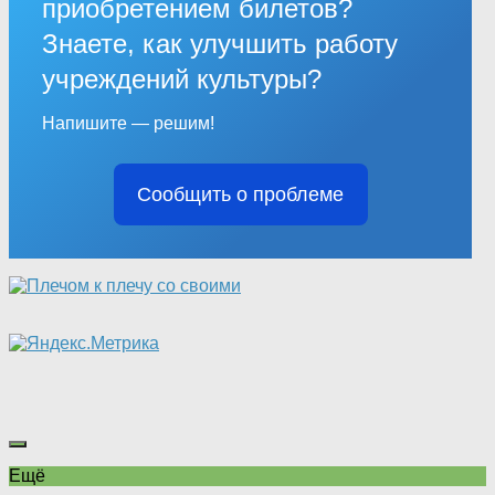
приобретением билетов?
Знаете, как улучшить работу
учреждений культуры?
Напишите — решим!
Сообщить о проблеме
Ещё