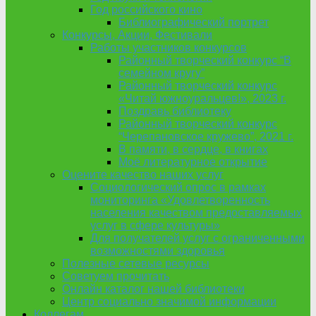
Год российского кино
Библиографический портрет
Конкурсы, Акции, Фестивали
Работы участников конкурсов
Районный творческий конкурс “В
семейном кругу”
Районный творческий конкурс
«Читай южноуральцев!», 2023 г.
Поздравь библиотеку
Районный творческий конкурс
“Черепановское кружево”, 2021 г.
В памяти, в сердце, в книгах
Моё литературное открытие
Оцените качество наших услуг
Социологический опрос в рамках
мониторинга «Удовлетворенность
населения качеством предоставляемых
услуг в сфере культуры»
Для получателей услуг с ограниченными
возможностями здоровья
Полезные сетевые ресурсы
Советуем прочитать
Онлайн каталог нашей библиотеки
Центр социально значимой информации
Коллегам