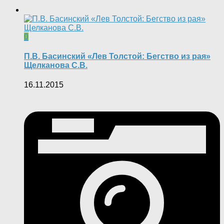
0
П.В. Басинский «Лев Толстой: Бегство из рая»
Щелканова С.В.
16.11.2015