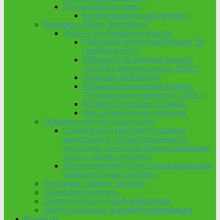
Год российского кино
Библиографический портрет
Конкурсы, Акции, Фестивали
Работы участников конкурсов
Районный творческий конкурс “В
семейном кругу”
Районный творческий конкурс
«Читай южноуральцев!», 2023 г.
Поздравь библиотеку
Районный творческий конкурс
“Черепановское кружево”, 2021 г.
В памяти, в сердце, в книгах
Моё литературное открытие
Оцените качество наших услуг
Социологический опрос в рамках
мониторинга «Удовлетворенность
населения качеством предоставляемых
услуг в сфере культуры»
Для получателей услуг с ограниченными
возможностями здоровья
Полезные сетевые ресурсы
Советуем прочитать
Онлайн каталог нашей библиотеки
Центр социально значимой информации
Коллегам